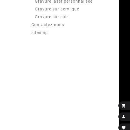
Gravure laser personnalisée
Gravure sur acrylique
Gravure sur cuir
Contactez-nous
sitemap


