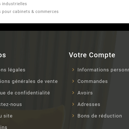
 industrielles
s pour cabinets & commerces
os
Votre Compte
ns légales
Informations person
ions générales de vente
Commandes
que de confidentialité
Avoirs
ctez-nous
Adresses
u site
Bons de réduction
ins