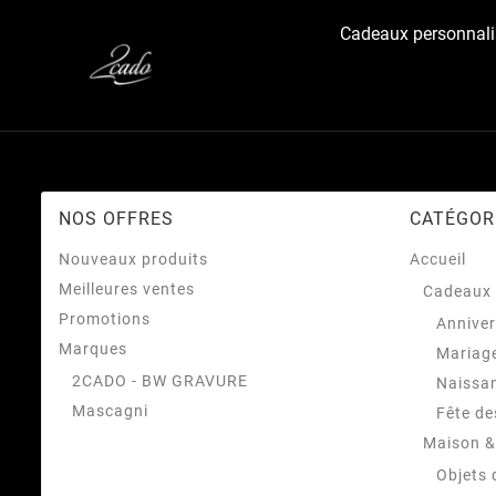
Cadeaux personnali
NOS OFFRES
CATÉGOR
Nouveaux produits
Accueil
Meilleures ventes
Cadeaux 
Promotions
Anniver
Marques
Mariag
2CADO - BW GRAVURE
Naissa
Mascagni
Fête de
Maison &
Objets 