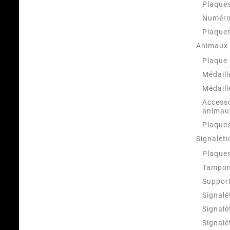
Plaques
Numéro
Plaques
Animaux
Plaque 
Médaill
Médaill
Accesso
animau
Plaques
Signaléti
Plaques
Tampon
Suppor
Signalé
Signalé
Signalé