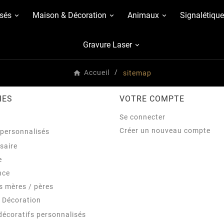
sés
Maison & Décoration
Animaux
Signalétique
Gravure Laser
Accueil
sitemap
IES
VOTRE COMPTE
Se connecter
Créer un nouveau compte
personnalisés
saire
e
nce
s mères / pères
 Décoration
décoratifs personnalisés