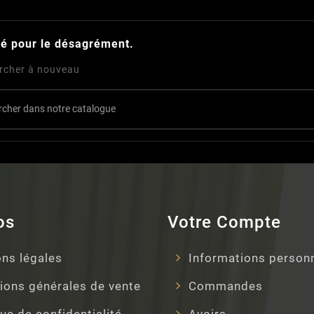
é pour le désagrément.
rcher à nouveau
os
Votre Compte
ns légales
Informations person
ions générales de vente
Commandes
que de confidentialité
Avoirs