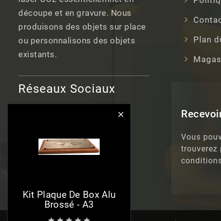
découpe et en gravure. Nous
Conta
produisons des objets sur place
Plan d
ou personnalisons des objets
existants.
Magas
Réseaux Sociaux
Recevoir

Vous pouv
trouverez
conditions
Kit Plaque De Box Alu
Brossé - A3




