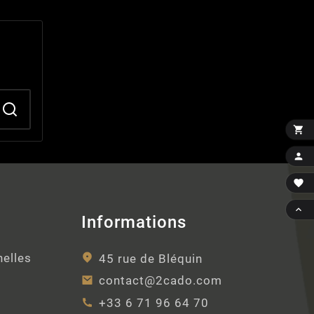




Informations
nelles
45 rue de Bléquin
contact@2cado.com
+33 6 71 96 64 70