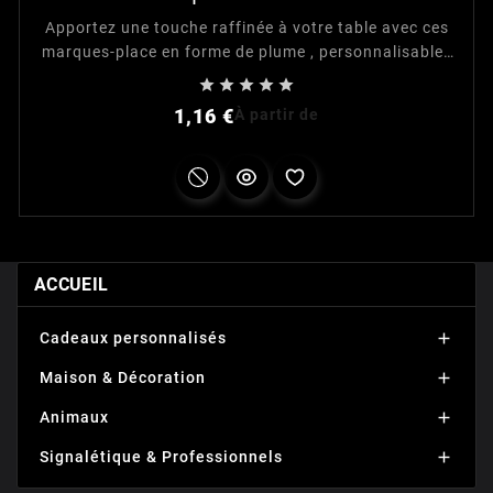
Apportez une touche raffinée à votre table avec ces
marques-place en forme de plume , personnalisables
et disponibles en 9 couleurs . Idéals pour mariages,





anniversaires et repas festifs, ils transforment
Prix
1,16 €
À partir de
chaque place en attention unique.
ACCUEIL
Cadeaux personnalisés

Maison & Décoration

Animaux

Signalétique & Professionnels
