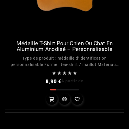
Médaille T-Shirt Pour Chien Ou Chat En
Aluminium Anodisé – Personnalisable
Type de produit : médaille d’identification
personnalisable Forme : tee-shirt / maillot Matériau :
aluminium anodisé Gravure : personnalisable recto et





verso Fixation : anneau métallique argenté inclus
Prix
8,90 €
À partir de
Utilisation : chien, chat ou identification de
matériel<br...