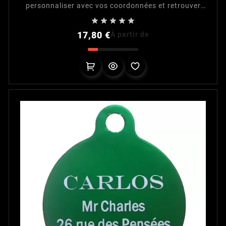
personnaliser avec vos coordonnées et retrouver
votre chien en cas de fugue. Dimensions : Largeur :





32 mm, hauteur : 21 mm.
Prix
17,80 €
À partir de