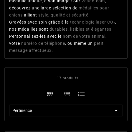
médaille unique, à son image ! Sur
2cado.com
,
découvrez une large sélection de
médailles pour
chiens
alliant
style, qualité et sécurité
.
Gravées avec soin grâce à la
technologie laser CO₂
,
nos médailles sont
durables, lisibles et élégantes
.
Personnalisez-les avec le
nom de votre animal
,
votre
numéro de téléphone
, ou même un
petit
message affectueux
.
17 produits

Pertinence