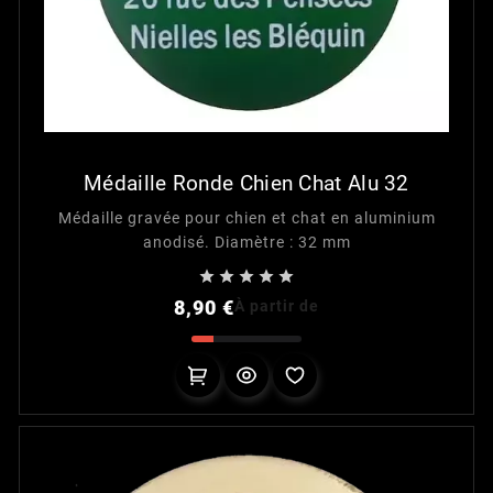
Médaille Ronde Chien Chat Alu 32
Médaille gravée pour chien et chat en aluminium
anodisé. Diamètre : 32 mm





Prix
8,90 €
À partir de