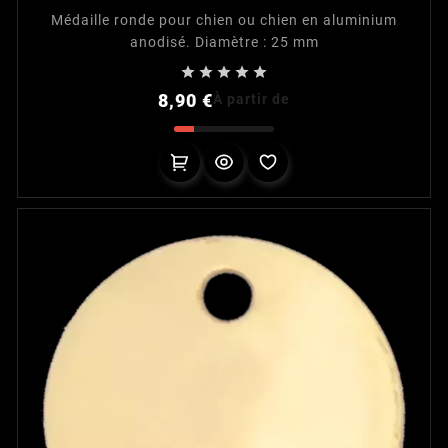
Médaille ronde pour chien ou chien en aluminium
anodisé. Diamètre : 25 mm





Prix
8,90 €
À partir de