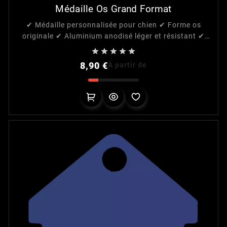
Médaille Os Grand Format
✔ Médaille personnalisée pour chien ✔ Forme os
originale ✔ Aluminium anodisé léger et résistant ✔
Gravure laser durable ✔ Personnalisation recto /





verso ✔ 9 couleurs au choix ✔ Anneau de fixation
Prix
8,90 €
À partir de
inclus ✔ Personnalisation facile avec configurateur