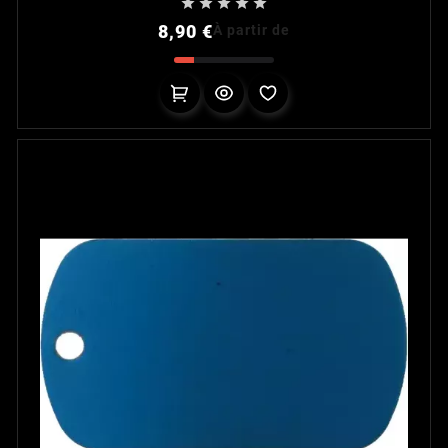





Prix
8,90 €
À partir de