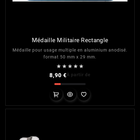
Médaille Militaire Rectangle
Médaille pour usage multiple en aluminium anodisé.
format 50 mm x 29 mm.





Prix
8,90 €
À partir de