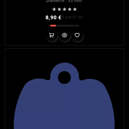
Diamètre : 33 mm.





Prix
8,90 €
À partir de