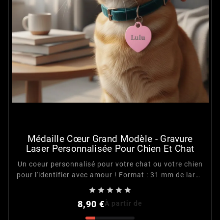
Médaille Cœur Grand Modèle - Gravure
Laser Personnalisée Pour Chien Et Chat
Un coeur personnalisé pour votre chat ou votre chien
pour l'identifier avec amour ! Format : 31 mm de large
× 35 mm de hauteur Surface gravable : 29 mm, sur les





deux faces 9 couleurs disponibles <li
Prix
8,90 €
À partir de
class="whitespace-normal...