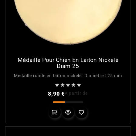
Médaille Pour Chien En Laiton Nickelé
Diam 25
Médaille ronde en laiton nickelé. Diamètre : 25 mm





Prix
8,90 €
À partir de