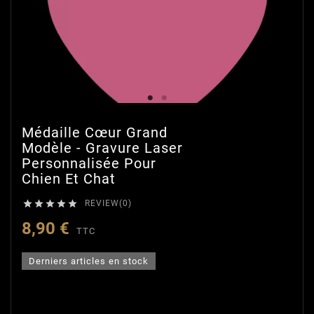
Médaille Cœur Grand
Modèle - Gravure Laser
Personnalisée Pour
Chien Et Chat





REVIEW(0)
8,90 €
TTC
Derniers articles en stock
Un coeur personnalisé pour votre
chat ou votre chien pour l'identifier