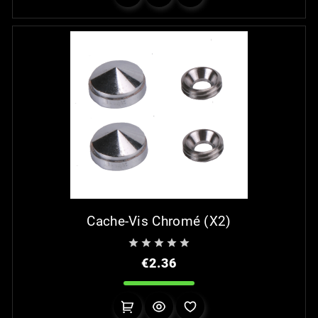
Cache-Vis Chromé (x2)





Price
€2.36