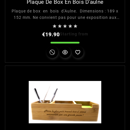
Plaque De Box En Bois D'aulne
Plaque de box en bois d'Aulne. Dimensions : 189 x
152 mm. Ne convient pas pour une exposition aux
intempéries.





Price
€19.90
Starting from