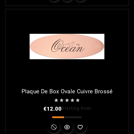
Plaque De Box Ovale Cuivre Brossé





Price
€12.00
Starting from