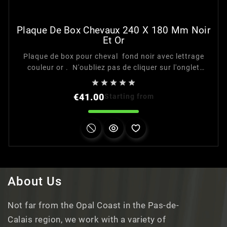
Plaque De Box Chevaux 240 X 180 Mm Noir
Et Or
Plaque de box pour cheval fond noir avec lettrage
couleur or . N'oubliez pas de cliquer sur l'onglet
"personnalisation" avant d'ajouter l'article au panier.





Le support en bois n'est pas compris dans le prix, il
Price
€41.00
Starting from
est utilisé pour la présentation de la plaque.
About Us
Not far from the Opal Coast in the Pas-de-
Calais region, we work with a variety of