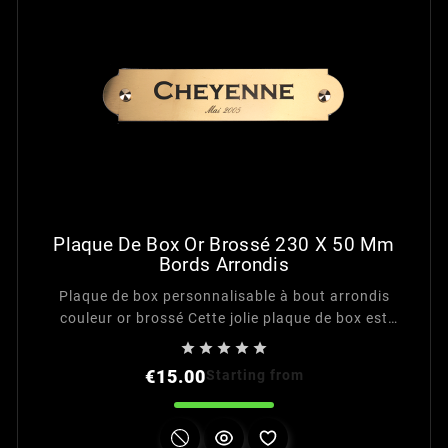
Plaque De Box Or Brossé 230 X 50 Mm
Bords Arrondis
Plaque de box personnalisable à bout arrondis
couleur or brossé Cette jolie plaque de box est
personnalisable sur 2 lignes en cliquant sur l'onglet





"personnalisation" .
Price
€15.00
Starting from