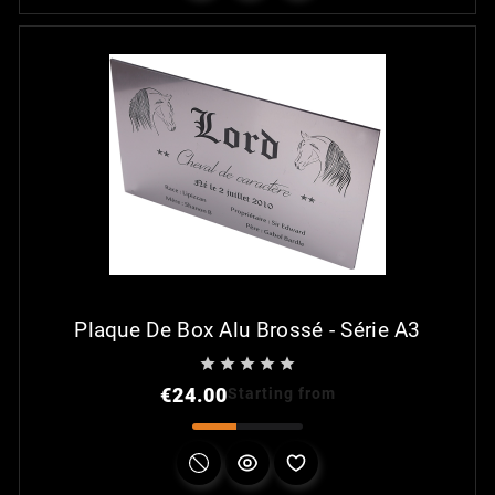
Plaque De Box Alu Brossé - Série A3





Price
€24.00
Starting from