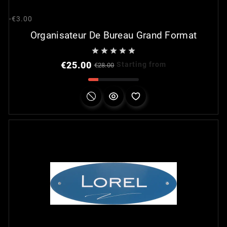
-€3.00
Organisateur De Bureau Grand Format





Regular
Price
€25.00
Starting from
€28.00
price