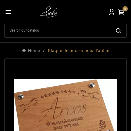
0

Home
Plaque de box en bois d'aulne