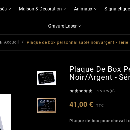
sés
Maison & Décoration
Animaux
Signalétique
Gravure Laser
Accueil
Plaque de box personnalisable noir/argent - série
Plaque De Box P
Noir/argent - Sér





REVIEW(0)
41,00 €
TTC
Plaque de box pour cheval
fo