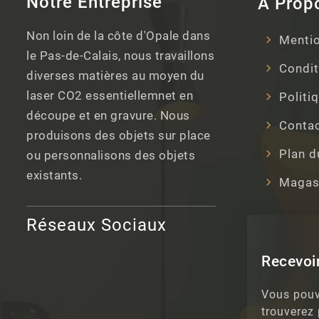
Notre Entreprise
A Prop
Non loin de la côte d'Opale dans
Mentio
le Pas-de-Calais, nous travaillons
Condit
diverses matières au moyen du
laser CO2 essentiellemnet en
Politi
découpe et en gravure. Nous
Conta
produisons des objets sur place
Plan d
ou personnalisons des objets
existants.
Magas
Réseaux Sociaux
Recevoir
Vous pouv
trouverez