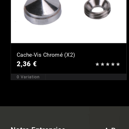
Cache-Vis Chromé (x2)
2,36 €





0
Variation