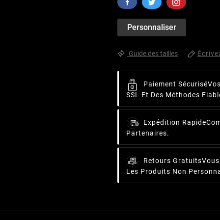
Personnaliser
Écrive
Guide des tailles
Paiement Sécurisé
Vos
SSL Et Des Méthodes Fiabl
Expédition Rapide
Com
Partenaires.
Retours Gratuits
Vous
Les Produits Non Personna