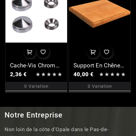
Cache-Vis Chromé
Support En Chêne
(x2)
Pour Plaque P24
2,36 €
40,00 €










0
Variation
0
Variation
Notre Entreprise
Non loin de la côte d'Opale dans le Pas-de-