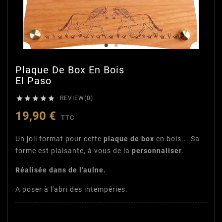
Plaque De Box En Bois
El Paso





REVIEW(0)
19,90 €
TTC
Un joli format pour cette
plaque de box
en bois... Sa
forme est plaisante, à vous de la
personnaliser
.
Réalisée dans de l'aulne.
A poser à l'abri des intempéries.