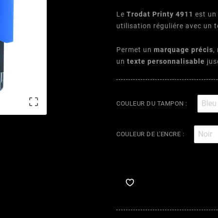
Le
Trodat Printy 4911
est u
utilisation réguliére avec un 
Permet un
marquage précis
,
un
texte personnalisable
jus

COULEUR DU TAMPON :
COULEUR DE L'ENCRE :