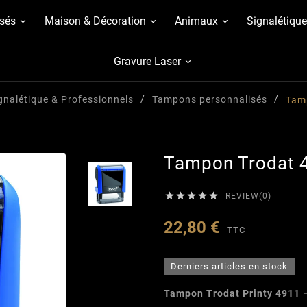
sés
Maison & Décoration
Animaux
Signalétique
Gravure Laser
gnalétique & Professionnels
Tampons personnalisés
Tam
Tampon Trodat 





REVIEW(0)
22,80 €
TTC
Derniers articles en stock
Tampon Trodat Printy 4911 