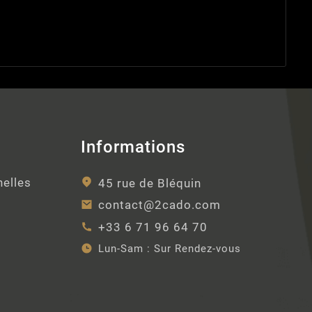
Informations
nelles
45 rue de Bléquin
contact@2cado.com
+33 6 71 96 64 70
Lun-Sam :
Sur Rendez-vous