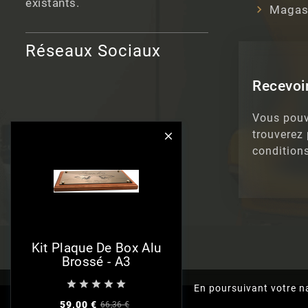
existants.
Magas
Réseaux Sociaux
Recevoir
Vous pouv
trouverez

conditions
Kit Plaque De Box Alu
Brossé - A3





En poursuivant votre na
59,00 €
66,36 €