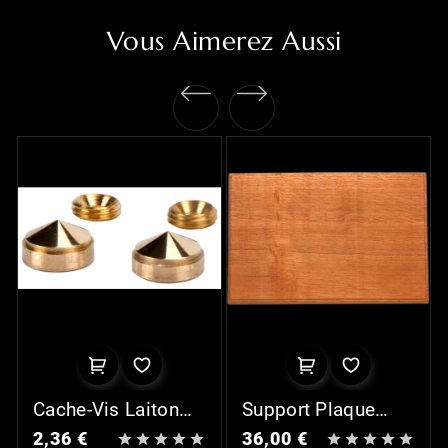
Vous Aimerez Aussi
Cache-Vis Laiton
Support Plaque
(x2)
Rectangulaire - III
2,36 €
36,00 €









