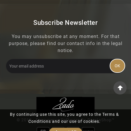
Subscribe Newsletter
You may unsubscribe at any moment. For that
purpose, please find our contact info in the legal
notice.
OK
By continuing use this site, you agree to the Terms &
© 2019 - Ecommerce Software By PrestaShop™
Conditions and our use of cookies.