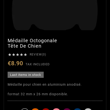
Médaille Octogonale
Tête De Chien





REVIEW(0)
€8.90
TAX INCLUDED
Last items in stock
Médaille pour chien en aluminium anodisé.
format 32 mm x 26 mm disponible.